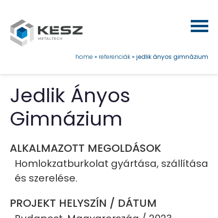
Ugrás
a
tartalomra
morzsa
home
referenciák
jedlik ányos gimnázium
Jedlik Ányos
Gimnázium
ALKALMAZOTT MEGOLDÁSOK
Homlokzatburkolat gyártása, szállítása
és szerelése.
PROJEKT HELYSZÍN / DÁTUM