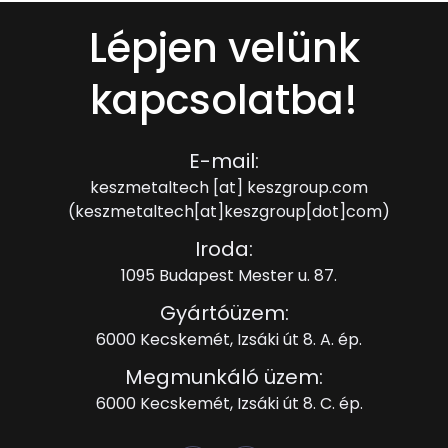
Lépjen velünk
kapcsolatba!
E-mail:
keszmetaltech
[at]
keszgroup.com
(keszmetaltech[at]keszgroup[dot]com)
Iroda:
1095 Budapest Mester u. 87.
Gyártóüzem:
6000 Kecskemét, Izsáki út 8. A. ép.
Megmunkáló üzem:
6000 Kecskemét, Izsáki út 8. C. ép.