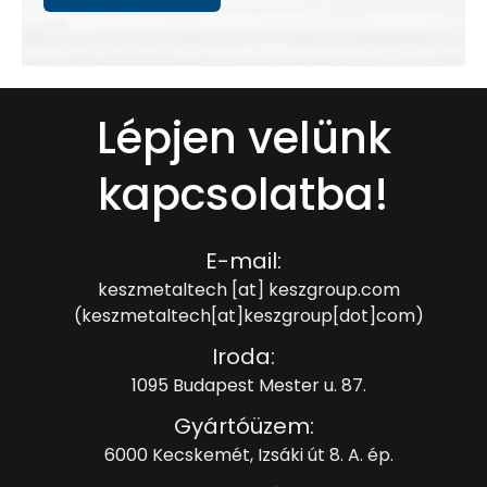
Lépjen velünk
kapcsolatba!
E-mail:
keszmetaltech
[at]
keszgroup.com
(keszmetaltech[at]keszgroup[dot]com)
Iroda:
1095 Budapest Mester u. 87.
Gyártóüzem:
6000 Kecskemét, Izsáki út 8. A. ép.