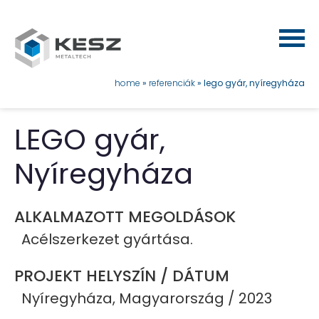
Ugrás
a
tartalomra
morzsa
home
referenciák
lego gyár, nyíregyháza
LEGO gyár,
Nyíregyháza
ALKALMAZOTT MEGOLDÁSOK
Acélszerkezet gyártása.
PROJEKT HELYSZÍN / DÁTUM
Nyíregyháza, Magyarország / 2023