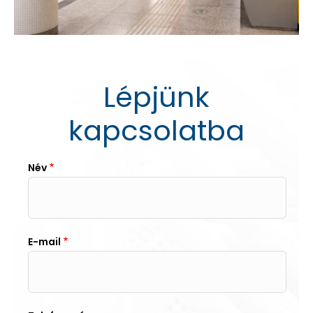
Lépjünk
kapcsolatba
Név
E-mail