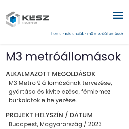
Ugrás
a
tartalomra
morzsa
home
referenciák
m3 metróállomások
M3 metróállomások
ALKALMAZOTT MEGOLDÁSOK
M3 Metro 9 állomásának tervezése,
gyártása és kivitelezése, fémlemez
burkolatok elhelyezése.
PROJEKT HELYSZÍN / DÁTUM
Budapest, Magyarország / 2023