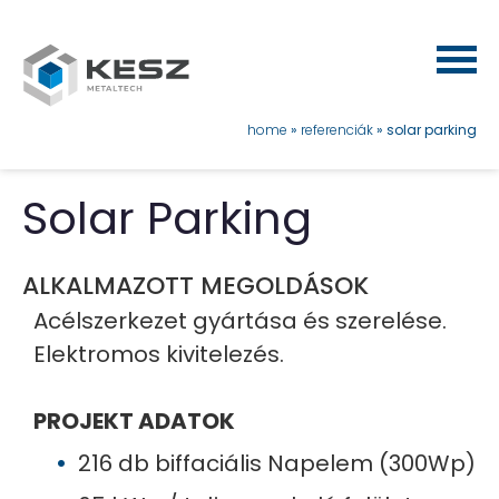
Ugrás
a
tartalomra
morzsa
home
referenciák
solar parking
Solar Parking
ALKALMAZOTT MEGOLDÁSOK
Acélszerkezet gyártása és szerelése.
Elektromos kivitelezés.
PROJEKT ADATOK
216 db biffaciális Napelem (300Wp)