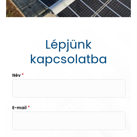
Lépjünk
kapcsolatba
Név
E-mail