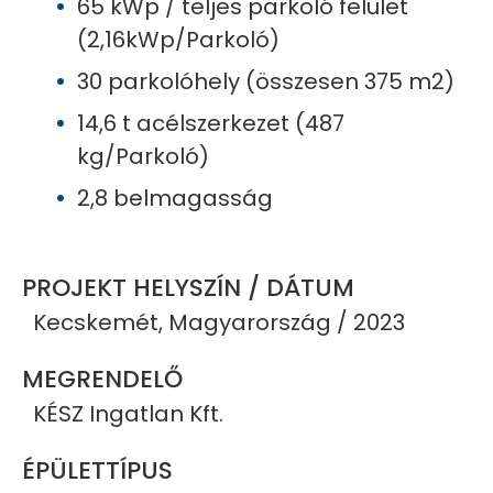
65 kWp / teljes parkoló felület
(2,16kWp/Parkoló)
30 parkolóhely (összesen 375 m2)
14,6 t acélszerkezet (487
kg/Parkoló)
2,8 belmagasság
PROJEKT HELYSZÍN / DÁTUM
Kecskemét, Magyarország / 2023
MEGRENDELŐ
KÉSZ Ingatlan Kft.
ÉPÜLETTÍPUS